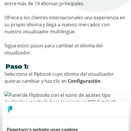
entre más de 19 idiomas principales.
Ofrece a los clientes internacionales una experiencia en
su propio idioma y llega a nuevos mercados con
nuestro visualizador multilingüe.
Sigue estos pasos para cambiar el idioma del
visualizador.
Paso 1:
Selecciona el flipbook cuyo idioma del visualizador
quieras cambiar y haz clic en
Configuración
.
Paso 2:
En
Crear
, selecciona
Configuración
. En la tarjeta
Paperturn's website uses cookies