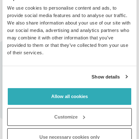
Detalles
, abre el menú desplegable
Idioma del
We use cookies to personalise content and ads, to
visualizador del flipbook
, elige el idioma que desees y
provide social media features and to analyse our traffic.
haz clic en
Guardar
.
We also share information about your use of our site with
our social media, advertising and analytics partners who
may combine it with other information that you’ve
provided to them or that they’ve collected from your use
of their services.
¡Listo! Selecciona la miniatura del flipbook para abrirlo y
confirmar que el idioma del visualizador ha cambiado.
Show details
Allow all cookies
Nota:
Cambiar el idioma del visualizador del flipbook no
cambia el idioma del flipbook.
Customize
Crea tu flipbook gratis
Use necessary cookies only