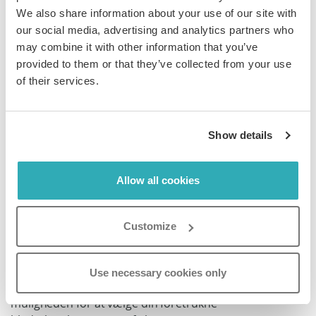
We also share information about your use of our site with
Tilpas din kontos branding
our social media, advertising and analytics partners who
may combine it with other information that you’ve
provided to them or that they’ve collected from your use
I sidepanelet skal du klikke på
Branding
-ikonet.
of their services.
Når du gemmer
Globalt design
-indstillingerne, sætter
du et standarddesign for alle nye bladrekataloger, du
uploader på din konto. Dette betyder, at hvert nyt
Show details
bladrekatalog du opretter, vil bruge disse
designindstillinger, medmindre du
tilpasser det
Allow all cookies
individuelle bladrekatalogs design
.
I
Globalt design
-indstillingerne kan du redigere dit
Customize
bladrekatalogs farver, vælge om du vil have skygger på
siderne, en bladrelyd, baggrundsmusik, en
hardcoverdesigneffekt, højre-til-venstre-orientering
Use necessary cookies only
(relevant for sprog såsom hebraisk og arabisk) og
muligheden for at vælge din foretrukne