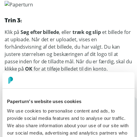
Trin 3:
Klik på
Søg efter billede
, eller
træk og slip
et billede for
at uploade. Når det er uploadet, vises en
forhåndsvisning af det billede, du har valgt. Du kan
justere størrelsen og beskæringen af dit logo til at
passe inden for de tilladte mål. Når du er færdig, skal du
klikke på
OK
for at tilføje billedet til din konto.
Bemærk
: Den maksimale filstørrelse, der kan uploades,
Paperturn's website uses cookies
er 10 MB og følgende filformater accepteres:
We use cookies to personalise content and ads, to
.jpg
provide social media features and to analyse our traffic.
.gif
We also share information about your use of our site with
.png
our social media, advertising and analytics partners who