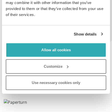
may combine it with other information that you’ve
provided to them or that they’ve collected from your use
Sådan tilføjer du et unikt logo
of their services.
til en specifik publikation
Show details
Denne mulighed giver dig mulighed for at uploade et
unikt logo for hver publikation, hvilket gør det perfekt til
Allow all cookies
multi-brand-konti eller til branding af forskellige
koncepter.
Customize
Trin 1:
Use necessary cookies only
Find det bladrekatalog, du vil tilføje et unikt logo til, og
klik på ikonet
Indstillinger
.