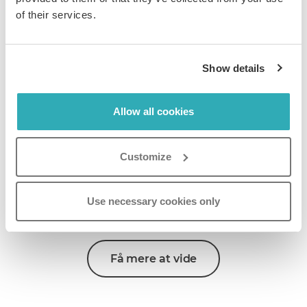
of their services.
Få mere at vide
Show details
Allow all cookies
Customize
Professionel & finansiel
Forvandl rapporter og forslag til interaktive, sporbare
Use necessary cookies only
bladrekataloger, der vinder kundernes tillid.
Få mere at vide