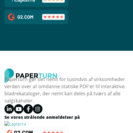
Paperturn gør det nemt for tusindvis af virksomheder
verden over at omdanne statiske PDF'er til interaktive
bladrekataloger, der nemt kan deles på tværs af alle
salgskanaler.
Se vores strålende anmeldelser på