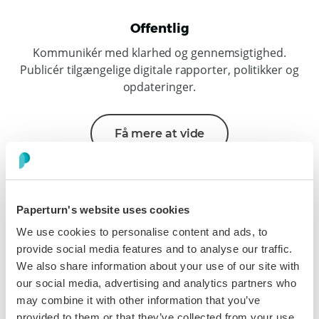
Offentlig
Kommunikér med klarhed og gennemsigtighed.
Publicér tilgængelige digitale rapporter, politikker og
opdateringer.
Få mere at vide
Paperturn's website uses cookies
We use cookies to personalise content and ads, to
provide social media features and to analyse our traffic.
We also share information about your use of our site with
Rejse & gæstfrihed
our social media, advertising and analytics partners who
Bring destinationer til live. Del brochurer, der inspirerer
may combine it with other information that you’ve
til bookinger og styrker brandets appel markant.
provided to them or that they’ve collected from your use