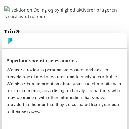
Trin 3:
Tilpas nyhedsflash-ikonet ved at vælge det ikon, der skal
vises, redigere teksten og eventuelt tilføje et link. Klik
derefter på
Gem
for at anvende dine ændringer.
Paperturn's website uses cookies
We use cookies to personalise content and ads, to
provide social media features and to analyse our traffic.
We also share information about your use of our site with
our social media, advertising and analytics partners who
may combine it with other information that you’ve
provided to them or that they’ve collected from your use
Du kan nu se dit nyhedsflash-ikon i aktion!
of their services.