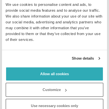
We use cookies to personalise content and ads, to
provide social media features and to analyse our traffic.
We also share information about your use of our site with
our social media, advertising and analytics partners who
may combine it with other information that you’ve
Sådan tilpasser du designet på
provided to them or that they’ve collected from your use
et individuelt bladrekatalog
of their services.
Show details
Trin 1:
Find det bladrekatalog på din Paperturn-konto, som du
Allow all cookies
vil tilpasse designet på og klik på Indstillinger-ikonet.
Customize
Use necessary cookies only