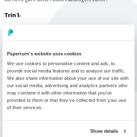
Trin 1:
Vælg det bladrekatalog, du vil tilføje en pop-up til, og klik
på ikonet
Rediger
.
Paperturn's website uses cookies
We use cookies to personalise content and ads, to
provide social media features and to analyse our traffic.
Trin 2:
We also share information about your use of our site with
Fra sidenavigationen i venstre side af skærmen skal du
our social media, advertising and analytics partners who
vælge den side, du vil tilføje ekstra søgetekst til, og
may combine it with other information that you’ve
klikke på
SEO
-knappen i menuen til højre.
provided to them or that they’ve collected from your use
of their services.
Show details
I pop-up'en viser feltet
Tekst (SEO)
al den tekst, som