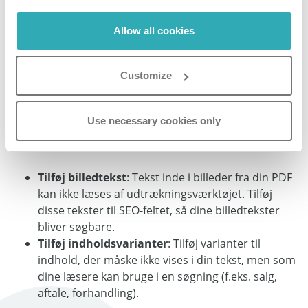
dine læsere kan finde ved hjælp af søgningsværktøjet.
Hvis du vil tilføje mere tekst ud over det, som Paperturn
Allow all cookies
automatisk udtrak, skal du blot tilføje det til dette felt og
klikke på knappen
Gem
.
Customize
Use necessary cookies only
Nyttige forslag
:
Tilføj billedtekst
: Tekst inde i billeder fra din PDF
kan ikke læses af udtrækningsværktøjet. Tilføj
disse tekster til SEO-feltet, så dine billedtekster
bliver søgbare.
Tilføj indholdsvarianter
: Tilføj varianter til
indhold, der måske ikke vises i din tekst, men som
dine læsere kan bruge i en søgning (f.eks. salg,
aftale, forhandling).