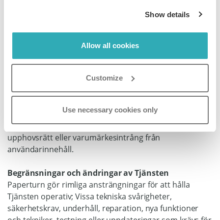
Tjänsten eller vidta andra åtgärder som Paperturn
Show details
anser lämpliga, utan föregående meddelande till
användaren eller någon annan part som tillhandahållit
eller publicerat innehållet. Om sådan användare eller
Allow all cookies
annan part anser att Innehållet ej bryter mot något kan
de under vissa omständigheter lämna in en
motanmälan till Paperturn med en begäran om att
Customize
återställa det borttagna innehållet, vilket Paperturn
kanske eller kanske inte gör, detta enligt Paperturns
Use necessary cookies only
eget gottfinnande. Du samtycker till att hålla Paperturn
säker från alla händelser som uppstår på grund av
upphovsrätt eller varumärkesintrång från
användarinnehåll.
Begränsningar och ändringar av Tjänsten
Paperturn gör rimliga ansträngningar för att hålla
Tjänsten operativ; Vissa tekniska svårigheter,
säkerhetskrav, underhåll, reparation, nya funktioner