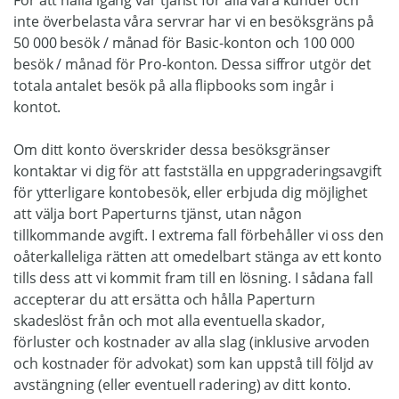
För att hålla igång vår tjänst för alla våra kunder och
inte överbelasta våra servrar har vi en besöksgräns på
50 000 besök / månad för Basic-konton och 100 000
besök / månad för Pro-konton. Dessa siffror utgör det
totala antalet besök på alla flipbooks som ingår i
kontot.
Om ditt konto överskrider dessa besöksgränser
kontaktar vi dig för att fastställa en uppgraderingsavgift
för ytterligare kontobesök, eller erbjuda dig möjlighet
att välja bort Paperturns tjänst, utan någon
tillkommande avgift. I extrema fall förbehåller vi oss den
oåterkalleliga rätten att omedelbart stänga av ett konto
tills dess att vi kommit fram till en lösning. I sådana fall
accepterar du att ersätta och hålla Paperturn
skadeslöst från och mot alla eventuella skador,
förluster och kostnader av alla slag (inklusive arvoden
och kostnader för advokat) som kan uppstå till följd av
avstängning (eller eventuell radering) av ditt konto.