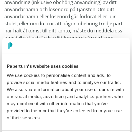
användning (inklusive obehörig användning) av ditt
användarnamn och lösenord på Tjänsten. Om ditt
användarnamn eller lösenord går förlorat eller blir
stulet, eller om du tror att någon obehörig tredje part
har haft åtkomst till ditt konto, måste du meddela oss
omedelbart och ändra ditt lösenord så snart som
möjligt.
Upphovsrättsintrång och rapportering av
Användarinnehåll
Paperturn's website uses cookies
Paperturn respekterar innehavare av immateriella
We use cookies to personalise content and ads, to
äganderätter. Om du anser att något innehåll strider
provide social media features and to analyse our traffic.
mot dina immateriella rättigheter eller andra
We also share information about your use of our site with
rättigheter, vänligen skicka in fordringar &
styrkande av
our social media, advertising and analytics partners who
fordringar här.
may combine it with other information that you’ve
provided to them or that they’ve collected from your use
Efter utredning, om Paperturn rimligen anser att något
of their services.
innehåll bryter mot upphovsrätten, kan Paperturn,
efter eget gottfinnande, ta bort sådant innehåll från