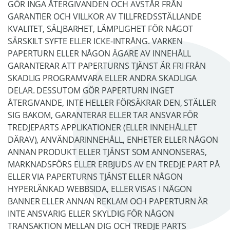
GÖR INGA ÅTERGIVANDEN OCH AVSTÅR FRÅN
GARANTIER OCH VILLKOR AV TILLFREDSSTÄLLANDE
KVALITET, SÄLJBARHET, LÄMPLIGHET FÖR NÅGOT
SÄRSKILT SYFTE ELLER ICKE-INTRÅNG. VARKEN
PAPERTURN ELLER NÅGON ÄGARE AV INNEHÅLL
GARANTERAR ATT PAPERTURNS TJÄNST ÄR FRI FRÅN
SKADLIG PROGRAMVARA ELLER ANDRA SKADLIGA
DELAR. DESSUTOM GÖR PAPERTURN INGET
ÅTERGIVANDE, INTE HELLER FÖRSÄKRAR DEN, STÄLLER
SIG BAKOM, GARANTERAR ELLER TAR ANSVAR FÖR
TREDJEPARTS APPLIKATIONER (ELLER INNEHÅLLET
DÄRAV), ANVÄNDARINNEHÅLL, ENHETER ELLER NÅGON
ANNAN PRODUKT ELLER TJÄNST SOM ANNONSERAS,
MARKNADSFÖRS ELLER ERBJUDS AV EN TREDJE PART PÅ
ELLER VIA PAPERTURNS TJÄNST ELLER NÅGON
HYPERLÄNKAD WEBBSIDA, ELLER VISAS I NÅGON
BANNER ELLER ANNAN REKLAM OCH PAPERTURN ÄR
INTE ANSVARIG ELLER SKYLDIG FÖR NÅGON
TRANSAKTION MELLAN DIG OCH TREDJE PARTS