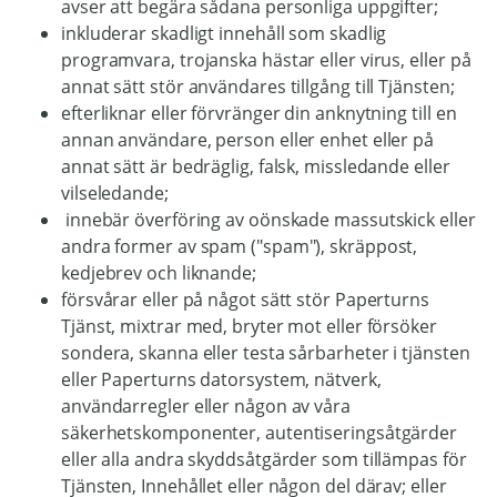
avser att begära sådana personliga uppgifter;
inkluderar skadligt innehåll som skadlig
programvara, trojanska hästar eller virus, eller på
annat sätt stör användares tillgång till Tjänsten;
efterliknar eller förvränger din anknytning till en
annan användare, person eller enhet eller på
annat sätt är bedräglig, falsk, missledande eller
vilseledande;
innebär överföring av oönskade massutskick eller
andra former av spam ("spam"), skräppost,
kedjebrev och liknande;
försvårar eller på något sätt stör Paperturns
Tjänst, mixtrar med, bryter mot eller försöker
sondera, skanna eller testa sårbarheter i tjänsten
eller Paperturns datorsystem, nätverk,
användarregler eller någon av våra
säkerhetskomponenter, autentiseringsåtgärder
eller alla andra skyddsåtgärder som tillämpas för
Tjänsten, Innehållet eller någon del därav; eller