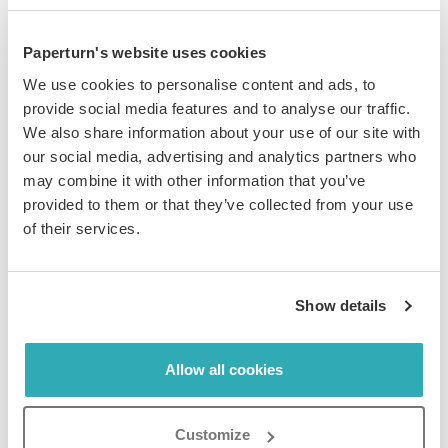
Paperturn's website uses cookies
We use cookies to personalise content and ads, to
provide social media features and to analyse our traffic.
We also share information about your use of our site with
Paso 4:
our social media, advertising and analytics partners who
may combine it with other information that you’ve
Una vez que tu CNAME esté activado y aceptado, verás
provided to them or that they’ve collected from your use
una confirmación en el campo
Estado
. Ahora tienes
of their services.
que elegir con qué flipbook vas a utilizar el CNAME.
Vuelve a la vista general de tu flipbook haciendo clic en
el icono
Flipbooks
de la barra lateral principal.
Show details
Allow all cookies
Paso 5:
Customize