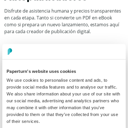
Disfrute de asistencia humana y precios transparentes
en cada etapa. Tanto si convierte un PDF en eBook
como si prepara un nuevo lanzamiento, estamos aquí
para cada creador de publicación digital.
Descubra más
Paperturn's website uses cookies
Dan Cuomo
We use cookies to personalise content and ads, to
Vicepresidente de Marketing, Air Partner
provide social media features and to analyse our traffic.
“La plataforma de Paperturn es increíblemente intuitiva
We also share information about your use of our site with
y fácil de usar, lo que hace que el proceso de
our social media, advertising and analytics partners who
publicación sea fluido de principio a fin.”
may combine it with other information that you’ve
provided to them or that they’ve collected from your use
of their services.