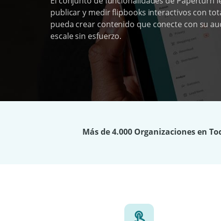
El conjunto de funcionalidades de Paperturn le
publicar y medir flipbooks interactivos con tot
pueda crear contenido que conecte con su aud
escale sin esfuerzo.
Más de 4.000 Organizaciones en To