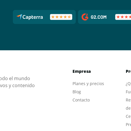
Empresa
Pr
 todo el mundo
Planes y precios
¿Q
ivos y contenido
Blog
Fu
Contacto
Re
de
Ce
Pr