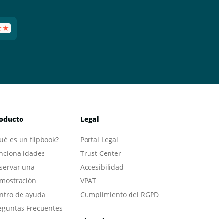
oducto
Legal
ué es un flipbook?
Portal L
egal
ncionalidades
Trust Center
servar una
Accesibilidad
mostración
VPAT
ntro de ayuda
Cumplimiento del RGPD
eguntas Frecuentes