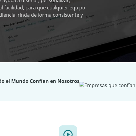
 ayuda a diseñar, personalizar,
al facilidad, para que cualquier equipo
iencia, rinda de forma consistente y
do el Mundo Confían en Nosotros