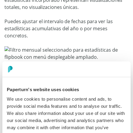
totales, no visualizaciones únicas.
Puedes ajustar el intervalo de fechas para ver las
estadísticas acumulativas del año o por meses
concretos.
Cómo descargar las estadísticas de tu
flipbook en formato CSV o PDF
Paperturn's website uses cookies
Puedes descargar los datos del módulo de estadísticas
We use cookies to personalise content and ads, to
integrado de Paperturn en un PDF prediseñado o en un
provide social media features and to analyse our traffic.
archivo CSV, lo que facilita la presentación del
We also share information about your use of our site with
rendimiento de tu flipbook a otros departamentos o en
our social media, advertising and analytics partners who
reuniones de liderazgo.
may combine it with other information that you’ve