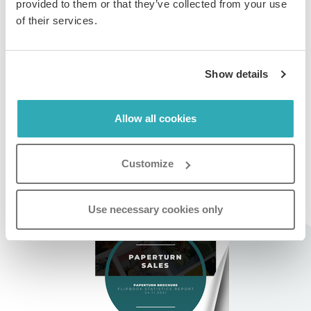
provided to them or that they’ve collected from your use
Para descargarla, sólo tienes que seleccionar el
of their services.
intervalo de fechas y hacer clic en los iconos
Descargar
como .CSV
o
Descargar como .PDF
de la esquina
superior derecha del módulo de estadísticas.
Show details
Allow all cookies
Haz clic a continuación para ver un ejemplo del informe
estadístico prediseñado de Paperturn:
Customize
Use necessary cookies only