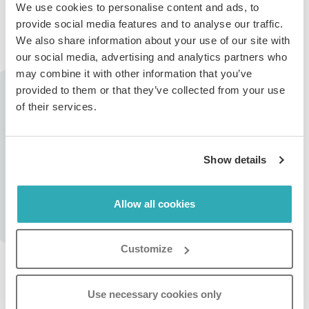
We use cookies to personalise content and ads, to
provide social media features and to analyse our traffic.
We also share information about your use of our site with
our social media, advertising and analytics partners who
Paso 2:
may combine it with other information that you’ve
Cambia la opción
Mostrar Branding Paperturn
a
provided to them or that they’ve collected from your use
Desactivado
y haz clic en
Guardar
.
of their services.
Show details
Para lograr una personalización aún más completa
(white label), también puedes personalizar la URL de tu
Allow all cookies
flipbook para que coincida con tu Branding. Visita
nuestra guía sobre cómo
personalizar la URL
de tu
Customize
flipbook.
Crea tu flipbook gratis
Use necessary cookies only
CREA TU FLIPBOOK GRATIS