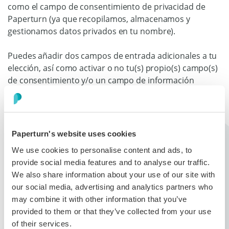
como el campo de consentimiento de privacidad de
Paperturn (ya que recopilamos, almacenamos y
gestionamos datos privados en tu nombre).
Puedes añadir dos campos de entrada adicionales a tu
elección, así como activar o no tu(s) propio(s) campo(s)
de consentimiento y/o un campo de información
adicional.
Puedes previsualizar en cualquier momento el aspecto
que tendrá tu formulario de Leads para tus lectores en
Paperturn's website uses cookies
la parte derecha de la pantalla.
We use cookies to personalise content and ads, to
provide social media features and to analyse our traffic.
We also share information about your use of our site with
our social media, advertising and analytics partners who
Paso 4:
may combine it with other information that you’ve
provided to them or that they’ve collected from your use
Cuando hayas terminado de editar tu formulario de
of their services.
Leads, haz clic en
Guardar
para activar los cambios.