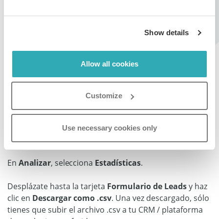
Show details
Cómo descargar los datos de tu
Allow all cookies
formulario de Leads
Elige el flipbook para el que quieres encontrar los datos
Customize
del formulario de Leads potenciales y haz clic en el
icono
Configuración
.
Use necessary cookies only
En
Analizar
, selecciona
Estadísticas
.
Desplázate hasta la tarjeta
Formulario de Leads
y haz
clic en
Descargar como .csv
. Una vez descargado, sólo
tienes que subir el archivo .csv a tu CRM / plataforma