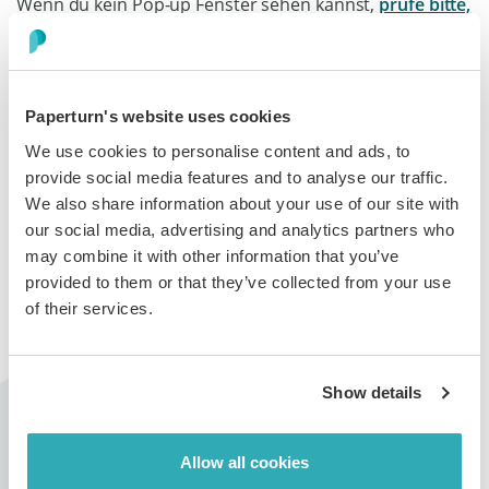
Wenn du kein Pop-up Fenster sehen kannst,
prüfe bitte,
ob dein Browser von Paperturn und deiner Bank
unterstützt
wird. Eventuell musst du auch deine Bank
kontaktieren, um zu verändern, wie sie deine Identität
verifizieren (zum Beispiel der Wechsel von einem
Paperturn's website uses cookies
Passwort zu einem Code, der per SMS gesendet wird).
We use cookies to personalise content and ads, to
provide social media features and to analyse our traffic.
Das Pop-up Fenster wird eventuell von Bank zu Bank
We also share information about your use of our site with
unterschiedlich aussehen, aber du solltest die
our social media, advertising and analytics partners who
folgenden Informationen erwarten:
may combine it with other information that you’ve
provided to them or that they’ve collected from your use
of their services.
Bitte gebe die erforderlichen Informationen ein und
klicke auf "Submit", um deine Bezahlung zu
Show details
authentifizieren. Ein Passwort ist nicht immer erfordert.
Die Anmeldung bei 3D Secure
Allow all cookies