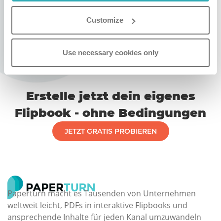
Wenn du dein Passwort nicht kennst (oder wenn du 3D
Customize
Secure noch nicht eingestellt hast), solltest du den
Anleitungen auf dem Pop-up Fenster folgen. Wenn du
die Anleitungen nicht sehen kannst oder wenn du
Use necessary cookies only
Fragen hast, kontaktiere bitte deine Bank, die 3D Secure
verwaltet. Sie sollte dir helfen können.
Erstelle jetzt dein eigenes
Flipbook - ohne Bedingungen
JETZT GRATIS PROBIEREN
Paperturn macht es Tausenden von Unternehmen
weltweit leicht, PDFs in interaktive Flipbooks und
ansprechende Inhalte für jeden Kanal umzuwandeln