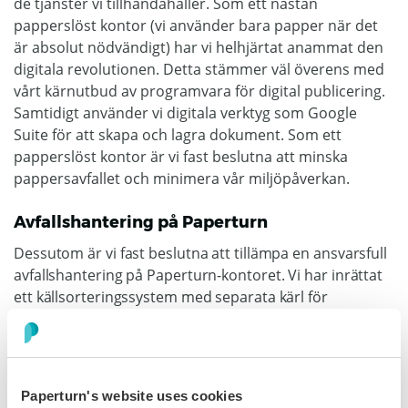
de tjänster vi tillhandahåller. Som ett nästan
papperslöst kontor (vi använder bara papper när det
är absolut nödvändigt) har vi helhjärtat anammat den
digitala revolutionen. Detta stämmer väl överens med
vårt kärnutbud av programvara för digital publicering.
Samtidigt använder vi digitala verktyg som Google
Suite för att skapa och lagra dokument. Som ett
papperslöst kontor är vi fast beslutna att minska
pappersavfallet och minimera vår miljöpåverkan.
Avfallshantering på Paperturn
Dessutom är vi fast beslutna att tillämpa en ansvarsfull
avfallshantering på Paperturn-kontoret. Vi har inrättat
ett källsorteringssystem med separata kärl för
återvinningsbart och icke återvinningsbart material.
Dessa kärl är kategoriserade efter specifika avfallstyper
som papper och kartong, plast, glas och organiskt
avfall. Dessutom deltar vi aktivt i återvinningsinitiativ
Paperturn's website uses cookies
som pantprogram, där vi ser till att plastflaskor och