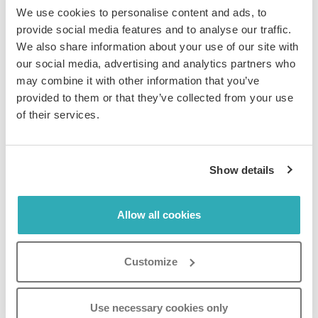
We use cookies to personalise content and ads, to
burkar lämnas tillbaka i särskilda pantmaskiner på
provide social media features and to analyse our traffic.
stormarknader. Detta tillvägagångssätt hjälper oss att
We also share information about your use of our site with
minska mängden sopor som går till deponier. Vi tror på
our social media, advertising and analytics partners who
att ta hand om vår miljö, och genom att återvinna och
may combine it with other information that you’ve
separera avfall gör vi vår del för att hålla vår arbetsplats
provided to them or that they’ve collected from your use
ren och grön. Det handlar om att vara ansvarsfull och
of their services.
göra hållbara val när det gäller hur vi hanterar vårt
avfall.
Minskat resande och möjlighet till
Show details
distansarbete
Dessutom minimerar vi onödiga resor i tjänsten. Våra
Allow all cookies
medarbetare prioriterar digitala
kommunikationsverktyg och virtuella möten, vilket
minskar behovet av frekventa resor. När nödvändiga
Customize
resor krävs uppmuntrar vi till användning av
kollektivtrafik när det är möjligt. Genom att låta våra
Use necessary cookies only
medarbetare arbeta på distans har vi avsevärt minskat