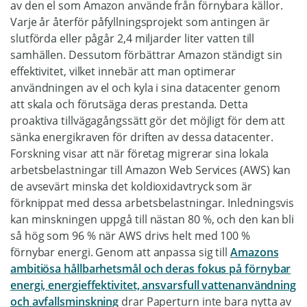
av den el som Amazon använde från förnybara källor.
Varje år återför påfyllningsprojekt som antingen är
slutförda eller pågår 2,4 miljarder liter vatten till
samhällen. Dessutom förbättrar Amazon ständigt sin
effektivitet, vilket innebär att man optimerar
användningen av el och kyla i sina datacenter genom
att skala och förutsäga deras prestanda. Detta
proaktiva tillvägagångssätt gör det möjligt för dem att
sänka energikraven för driften av dessa datacenter.
Forskning visar att när företag migrerar sina lokala
arbetsbelastningar till Amazon Web Services (AWS) kan
de avsevärt minska det koldioxidavtryck som är
förknippat med dessa arbetsbelastningar. Inledningsvis
kan minskningen uppgå till nästan 80 %, och den kan bli
så hög som 96 % när AWS drivs helt med 100 %
förnybar energi. Genom att anpassa sig till
Amazons
ambitiösa hållbarhetsmål och deras fokus på förnybar
energi, energieffektivitet, ansvarsfull vattenanvändning
och avfallsminskning
drar Paperturn inte bara nytta av