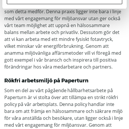
behovet av daglig pendling och de koldioxidutsläpp
som detta medför. Denna praxis ligger inte bara i linje
med vårt engagemang för miljöansvar utan ger också
vårt team möjlighet att uppnå en hälsosammare
balans mellan arbete och privatliv. Dessutom gör det
att vi kan arbeta med ett mindre fysiskt fotavtryck,
vilket minskar vår energiförbrukning. Genom att
anamma miljövänliga affärsmetoder vill vi föregå med
gott exempel i vår bransch och inspirera till positiva
förändringar hos våra medarbetare och partners.
Rökfri arbetsmiljö på Paperturn
Som en del av vårt pågående hållbarhetsarbete på
Paperturn är vi stolta över att tillämpa en strikt rökfri
policy på vår arbetsplats. Denna policy handlar inte
bara om att främja en hälsosammare och säkrare miljö
för våra anställda och besökare, utan ligger också i linje
med vårt engagemang för miljöansvar. Genom att