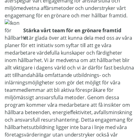
återspeglar vårt engagemang för ansvarsfulla och
miljömedvetna affärsmetoder och understryker vårt
engagemang för en grönare och mer hållbar framtid.
Stärka vårt team för en grönare framtid
Vi är glada över att kunna dela med oss av våra
planer för ett initiativ som syftar till att ge våra
medarbetare värdefulla kunskaper och färdigheter
inom hållbarhet. Vi är medvetna om att hållbarhet blir
allt viktigare i dagens värld och vi är därför fast beslutna
att tillhandahålla omfattande utbildnings- och
inlärningsmöjligheter som gör det möjligt för våra
teammedlemmar att bli aktiva förespråkare för
miljömässigt ansvarsfulla metoder. Genom dessa
program kommer våra medarbetare att få insikter om
hållbara beteenden, energieffektivitet, avfallsminskning
och ansvarsfull resurshantering. Detta engagemang för
hållbarhetsutbildning ligger inte bara i linje med våra
företagsvärderingar utan understryker också vår