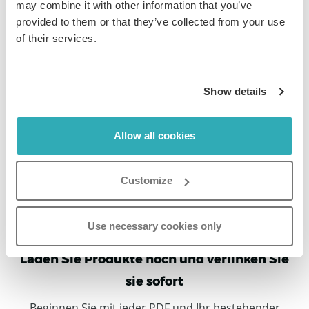
may combine it with other information that you’ve
kaufbarem Erlebnis in weniger
provided to them or that they’ve collected from your use
of their services.
als 5 Minuten
Laden Sie Ihren bestehenden Katalog hoch, machen Sie
Show details
ihn mit Bulk-Linking kaufbar und verfolgen Sie alles. Kein
Redesign. Kein Warten. Einfach Kataloge, die vom
ersten Tag an konvertieren.
Allow all cookies
Customize
Use necessary cookies only
Laden Sie Produkte hoch und verlinken Sie
sie sofort
Beginnen Sie mit jeder PDF und Ihr bestehender