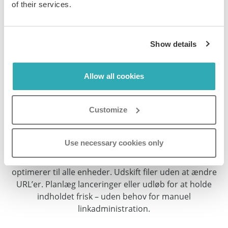
med. Perfekt til online magasiner, salgskits eller
of their services.
ejendomspublikationer.
Show details
Allow all cookies
Customize
Smart Publicering, Øjeblikkelige
Opdateringer
Use necessary cookies only
Upload en hvilken som helst PDF, og Paperturn
registrerer automatisk links, bevarer formateringen og
optimerer til alle enheder. Udskift filer uden at ændre
URL’er. Planlæg lanceringer eller udløb for at holde
indholdet frisk – uden behov for manuel
linkadministration.