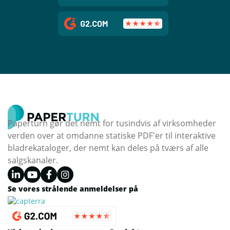
Paperturn gør det nemt for tusindvis af virksomheder
verden over at omdanne statiske PDF'er til interaktive
bladrekataloger, der nemt kan deles på tværs af alle
salgskanaler.
Se vores strålende anmeldelser på