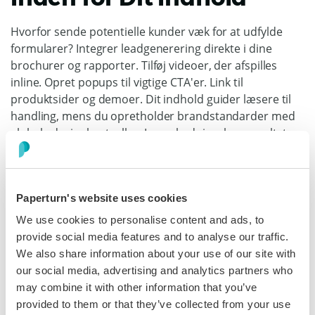
Hvorfor sende potentielle kunder væk for at udfylde
formularer? Integrer leadgenerering direkte i dine
brochurer og rapporter. Tilføj videoer, der afspilles
inline. Opret popups til vigtige CTA'er. Link til
produktsider og demoer. Dit indhold guider læsere til
handling, mens du opretholder brandstandarder med
globale designkontroller. Ingen kodning, kun resultater.
Paperturn's website uses cookies
Fra Statisk PDF til Interaktiv
We use cookies to personalise content and ads, to
Bladrekatalog på Minutter
provide social media features and to analyse our traffic.
We also share information about your use of our site with
Ingen udviklere. Ingen designere. Ingen forsinkelser.
our social media, advertising and analytics partners who
Upload din PDF og se den forvandles til en sporbar,
may combine it with other information that you’ve
interaktiv oplevelse, dit publikum faktisk engagerer sig
provided to them or that they’ve collected from your use