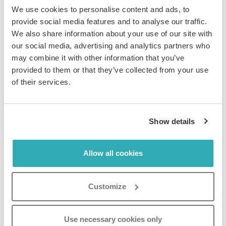
We use cookies to personalise content and ads, to
provide social media features and to analyse our traffic.
We also share information about your use of our site with
our social media, advertising and analytics partners who
may combine it with other information that you’ve
provided to them or that they’ve collected from your use
of their services.
5) Dein Online-Katalog kann von überall aufgerufen
werden
Show details
Bei Paperturn wissen wir, dass
Anpassungsfähigkeit
extrem wichtig ist. Deswegen haben wir sichergestellt,
Allow all cookies
dass unser Viewer deinen Online-Katalog perfekt auf
allen Geräten darstellen kann - egal ob auf einem Apple,
Android, Windows (oder jeglichen anderen) Gerät. Das
Customize
bedeutet, dass deine Kunden deine Produkte überall
und jederzeit bestellen und anschauen können.
Use necessary cookies only