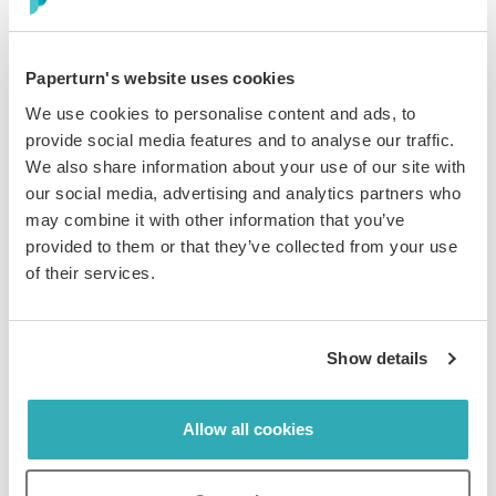
Jeder Kontaktpunkt spiegelt die Standards Ihres
Unternehmens wider. Verwenden Sie Ihre eigene
Paperturn's website uses cookies
Domain. Zeigen Sie erforderliche Disclaimer auf Seite
We use cookies to personalise content and ads, to
null an. Planen Sie Dokumente so, dass sie nach
provide social media features and to analyse our traffic.
Prüfzeiträumen ablaufen. Präsentieren Sie
We also share information about your use of our site with
professionelle Materialien, die Vertrauen schaffen, vom
our social media, advertising and analytics partners who
ersten Pitch bis zum finalen Angebot. Ihr Ruf ist bei
may combine it with other information that you’ve
jeder Ansicht geschützt.
provided to them or that they’ve collected from your use
of their services.
Show details
Allow all cookies
Verfolgen Sie Engagement und