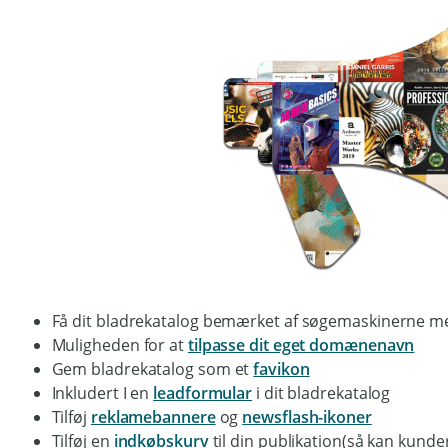
Få dit bladrekatalog bemærket af søgemaskinerne m
Muligheden for at
tilpasse dit eget domænenavn
Gem bladrekatalog som et
favikon
Inkludert I en
leadformular
i dit bladrekatalog
Tilføj
reklamebannere
og
newsflash-ikoner
Tilføj en
indkøbskurv
til din publikation(så kan kund