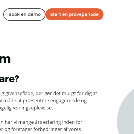
Book en demo
Start en prøveperiode
rm
are?
g grænseflade, der gør det muligt for dig at
ativ måde at præsentere engagerende og
gelig visningsoplevelse.
rn har vi mange års erfaring inden for
er og foretager forbedringer af vores