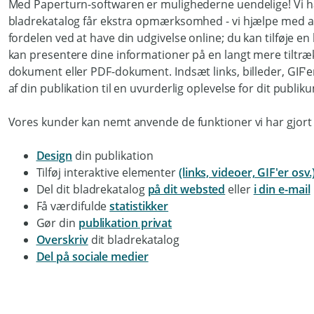
Med Paperturn-softwaren er mulighederne uendelige! Vi h
bladrekatalog får ekstra opmærksomhed - vi hjælpe med at 
fordelen ved at have din udgivelse online; du kan tilføje en
kan presentere dine informationer på en langt mere tiltr
dokument eller PDF-dokument. Indsæt links, billeder, GIF'e
af din publikation til en uvurderlig oplevelse for dit publik
Vores kunder kan nemt anvende de funktioner vi har gjort 
Design
din publikation
Tilføj interaktive elementer
(links, videoer, GIF'er osv.
Del dit bladrekatalog
på dit websted
eller
i din e-mail
Få værdifulde
statistikker
Gør din
publikation privat
Overskriv
dit bladrekatalog
Del på sociale medier