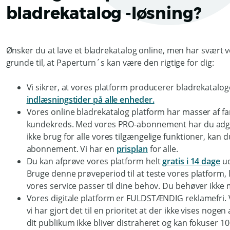
bladrekatalog -løsning?
Ønsker du at lave et bladrekatalog online, men har svært v
grunde til, at Paperturn´s kan være den rigtige for dig:
Vi sikrer, at vores platform producerer bladrekatalo
indlæsningstider på alle enheder.
Vores online bladrekatalog platform har masser af fan
kundekreds. Med vores PRO-abonnement har du adgang
ikke brug for alle vores tilgængelige funktioner, kan
abonnement. Vi har en
prisplan
for alle.
Du kan afprøve vores platform helt
gratis i 14 dage
ud
Bruge denne prøveperiod til at teste vores platform, 
vores service passer til dine behov. Du behøver ikke 
Vores digitale platform er FULDSTÆNDIG reklamefri. V
vi har gjort det til en prioritet at der ikke vises nog
dit publikum ikke bliver distraheret og kan fokuser 