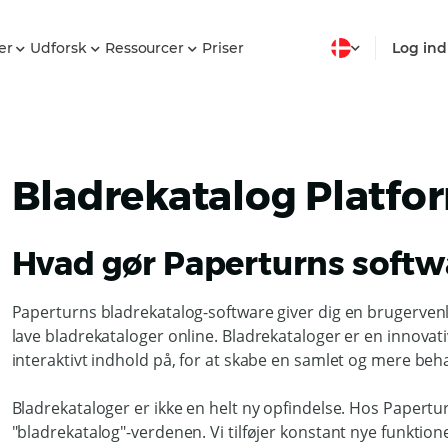
er
Udforsk
Ressourcer
Priser
Log ind
Bladrekatalog Platfo
Hvad gør Paperturns softw
Paperturns bladrekatalog-software giver dig en brugervenli
lave bladrekataloger online. Bladrekataloger er en innov
interaktivt indhold på, for at skabe en samlet og mere beha
Bladrekataloger er ikke en helt ny opfindelse. Hos Papertu
"bladrekatalog"-verdenen. Vi tilføjer konstant nye funktion