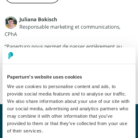
Juliana Bokisch
Responsable marketing et communications,
CPhA
“Paperturn nous permet de passer entièrement au
numérique sans perdre l'expérience immersive de
feuilleter un vrai magazine.”
Paperturn's website uses cookies
We use cookies to personalise content and ads, to
provide social media features and to analyse our traffic.
We also share information about your use of our site with
our social media, advertising and analytics partners who
may combine it with other information that you’ve
provided to them or that they’ve collected from your use
Prêt à créer des présentations
of their services.