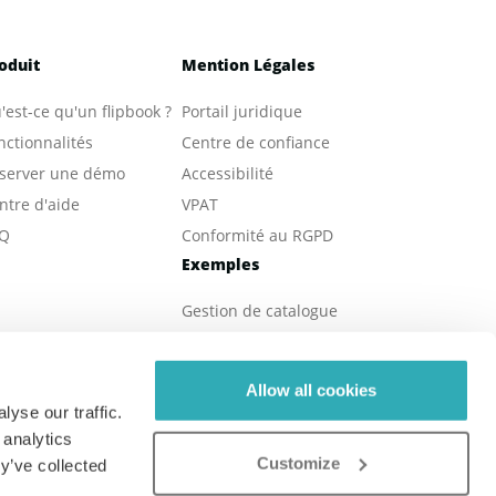
oduit
Mention Légales
'est-ce qu'un flipbook ?
Portail juridique
nctionnalités
Centre de confiance
server une démo
Accessibilité
ntre d'aide
VPAT
Q
Conformité au RGPD
Exemples
Gestion de catalogue
Publication d'eBooks
Magazines en ligne
Allow all cookies
Immobilières
yse our traffic.
Brochures en ligne
 analytics
Customize
Rapports numériques
y’ve collected