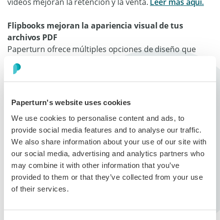
videos mejoran la retención y la venta.
Leer más aquí.
Flipbooks mejoran la apariencia visual de tus
archivos PDF
Paperturn ofrece múltiples opciones de diseño que
aumentan la apariencia visual de tus publicaciones.
Puedes insertar imágenes maravillosas y personalizar
el visor para crear diseños llamativos e impactantes.
Paperturn admite un montón de formatos y tamaños
Paperturn's website uses cookies
para garantizar que todos tus archivos se transformen
We use cookies to personalise content and ads, to
maravillosamente en flipbooks. Además, ¡no hay
provide social media features and to analyse our traffic.
limitaciones de página!
Haz clic aquí para leer más
We also share information about your use of our site with
sobre las opciones de personalizar el diseño.
our social media, advertising and analytics partners who
may combine it with other information that you’ve
Flipbooks son fáciles de compartir
provided to them or that they’ve collected from your use
Los flipbooks reducen significativamente los gastos de
of their services.
marketing y publicidad. Con los flipbooks no hay gastos
de impresión o distribución y los cambios a la
publicación se pueden implementar en cualquier