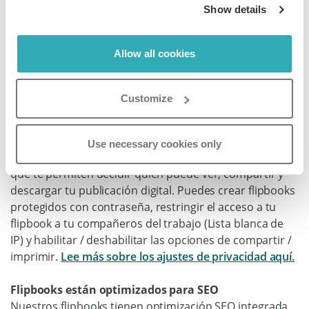
momento. Los flipbooks son la mejor solución para
Show details
publicar de bajo costo y ayuda a que tu negocio se
mantenga relevante. Puedes compartir
Allow all cookies
instantáneamente tu flipbook a través de un enlace
simple en las redes sociales o en un correo electrónico.
No se necesita tiempo de carga o descarga.
Lee más
Customize
sobre cómo compartir tu flipbook aquí.
Flipbooks tienen opciones de seguridad integradas
Use necessary cookies only
Paperturn ofrece numerosas funciones de seguridad
que te permiten decidir quién puede ver, compartir y
descargar tu publicación digital. Puedes crear flipbooks
protegidos con contraseña, restringir el acceso a tu
flipbook a tu compañeros del trabajo (Lista blanca de
IP) y habilitar / deshabilitar las opciones de compartir /
imprimir.
Lee más sobre los ajustes de privacidad aquí.
Flipbooks están optimizados para SEO
Nuestros flipbooks tienen optimización SEO integrada