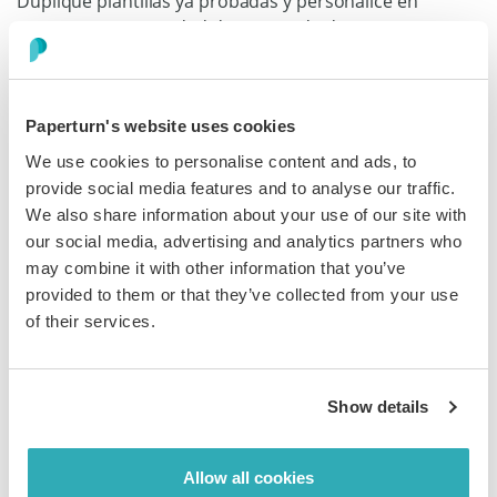
Duplique plantillas ya probadas y personalice en
minutos, sin necesidad de equipo de diseño. Proteja
con contraseña los precios sensibles. Configure
caducidad automática para ofertas con límite de
tiempo. Controle las descargas para evitar
Paperturn's website uses cookies
comparticiones no autorizadas. Lista blanca de IP para
cuentas enterprise. Envíe enlaces ligeros en lugar de
We use cookies to personalise content and ads, to
adjuntos que suelen bloquearse. Cada propuesta
provide social media features and to analyse our traffic.
estará alineada con su marca, será trazable y segura.
We also share information about your use of our site with
Escale la personalización sin renunciar al gobierno y al
our social media, advertising and analytics partners who
control.
may combine it with other information that you’ve
provided to them or that they’ve collected from your use
of their services.
De PDF Genérico a Propuesta
Show details
Inteligente en Menos de 60
Segundos
Allow all cookies