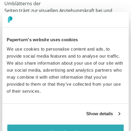
Umblätterns der
Seiten trägt zur visuellen Anziehungskraft bei und
erfasst die
Aufmerksamkeit der Leser. Diese Interaktivität
verbessert die
Markenwahrnehmung, das Verständnis des Inhalts,
Paperturn's website uses cookies
fördert emotionale Verbindungen und bietet eine
We use cookies to personalise content and ads, to
unterhaltsame Erfahrung. Im Gegensatz
provide social media features and to analyse our traffic.
dazu neigen statische PDF-Dateien her dazu, Leser zu
We also share information about your use of our site with
langweilen,
our social media, advertising and analytics partners who
anstatt sie zu unterhalten, da ihnen die dynamischen
may combine it with other information that you’ve
und interaktiven
provided to them or that they’ve collected from your use
Elemente von Flipbooks fehlen.
of their services.
Show details
Flipbooks und Kundenservice