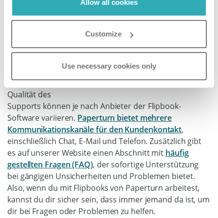
Allow all cookies
Obwohl PDF ein weit verbreitetes Dateiformat
ist, werden Flipbooks mit
Customize
spezifischen Unternehmen in Verbindung gebracht, die
Hosting- und
Software-Dienstleistungen bereitstellen und so die
Use necessary cookies only
Verfügbarkeit des
Kundensupports gewährleisten. Das Niveau und die
Qualität des
Supports können je nach Anbieter der Flipbook-
Software variieren.
Paperturn bietet mehrere
Kommunikationskanäle für den Kundenkontakt
,
einschließlich Chat, E-Mail und Telefon. Zusätzlich gibt
es auf unserer Website einen Abschnitt mit
häufig
gestellten Fragen (FAQ)
, der sofortige Unterstützung
bei gängigen Unsicherheiten und Problemen bietet.
Also, wenn du mit Flipbooks von Paperturn arbeitest,
kannst du dir sicher sein, dass immer jemand da ist, um
dir bei Fragen oder Problemen zu helfen.