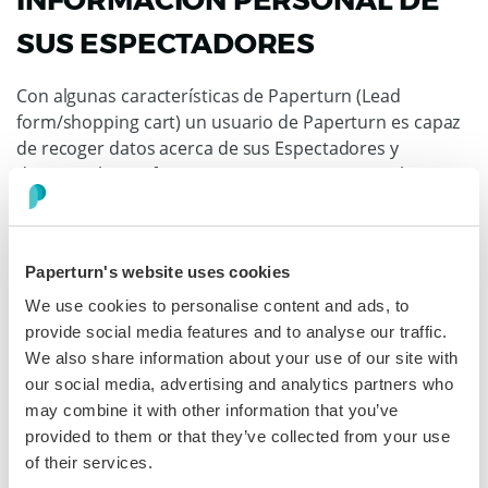
INFORMACIÓN PERSONAL DE
SUS ESPECTADORES
Con algunas características de Paperturn (Lead
form/shopping cart) un usuario de Paperturn es capaz
de recoger datos acerca de sus Espectadores y
descargarlos en formato CSV. En estos casos, el
Usuario se convierte en Controlador de datos y
Paperturn se convierte en Procesador de datos.
Paperturn's website uses cookies
Esto sucede porque el usuario ejercita el control
general de los medios de procesamiento de datos
We use cookies to personalise content and ads, to
(deciden qué procesar de sus Espectadores y por qué),
provide social media features and to analyse our traffic.
mientras Paperturn sólo facilita la recolección de datos
We also share information about your use of our site with
desde una perspectiva técnica y actúa en beneficio de
our social media, advertising and analytics partners who
las instrucciones del Usuario.
may combine it with other information that you’ve
provided to them or that they’ve collected from your use
Como tales, los Usuarios son los responsables de tener
of their services.