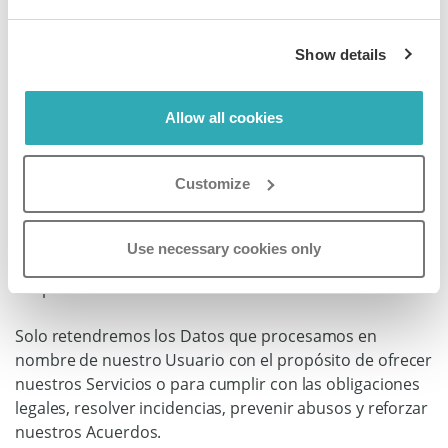
el permiso y el consentimiento adecuado y relevante
para recoger y procesar Datos sobre sus Espectadores,
así como asegurarse de la manera que se procesan
Show details
esos Datos y si va acorde con la Política de Privacidad.
Si eres un Espectador que ha concedido Datos
Allow all cookies
Personales voluntariamente a uno de nuestros
Usuarios y deseas ejercitar cualquiera de los derechos
Customize
acerca de tus datos personales (ve a la Sección 11
abajo), por favor contacta con el Usuario directamente.
Éste debería contactarnos, para así eliminar o
Use necessary cookies only
actualizar su información en un tiempo razonable
después de notificar al Usuario acerca de tu consulta.
Solo retendremos los Datos que procesamos en
nombre de nuestro Usuario con el propósito de ofrecer
nuestros Servicios o para cumplir con las obligaciones
legales, resolver incidencias, prevenir abusos y reforzar
nuestros Acuerdos.