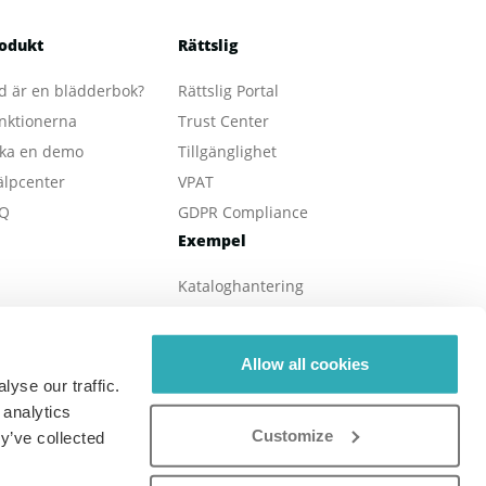
odukt
Rättslig
d är en blädderbok?
Rättslig Portal
nktionerna
Trust Center
ka en demo
Tillgänglighet
älpcenter
VPAT
Q
GDPR Compliance
Exempel
Kataloghantering
E-böcker
Online-tidningar
Allow all cookies
Fastighet
yse our traffic.
Online-broschyrer
 analytics
Customize
Digitala rapporters
y’ve collected
Onlinemeny