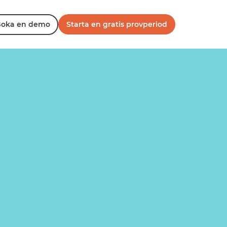
oka en demo
Starta en gratis provperiod