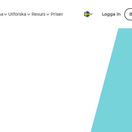
na
Utforska
Resurs
Priser
Logga in
B