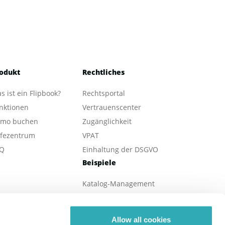
odukt
Rechtliches
s ist ein Flipbook?
Rechtsportal
nktionen
Vertrauenscenter
mo buchen
Zugänglichkeit
lfezentrum
VPAT
Q
Einhaltung der DSGVO
Beispiele
Katalog-Management
eBook-Veröffentlichung
Online Magazine
Allow all cookies