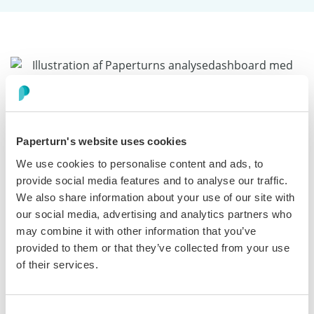
Spor Brug og Reducer
Paperturn's website uses cookies
Supporthenvendelser
We use cookies to personalise content and ads, to
provide social media features and to analyse our traffic.
Administrer hundredvis af manualer på tværs af
We also share information about your use of our site with
produktlinjer, sprog og regioner fra ét overblik. Tag
our social media, advertising and analytics partners who
efter model, version og marked. Understøt højre-til-
may combine it with other information that you’ve
venstre-sprog. Spor hvilke afsnit der ses mest, hvor
provided to them or that they’ve collected from your use
brugerne falder fra, og hvad der driver
of their services.
supporthenvendelser. Eksportér brugsrapporter til
løbende forbedring. Planlæg bulletinoffentliggørelser
og automatisk udløb. Gør dokumentation fra et