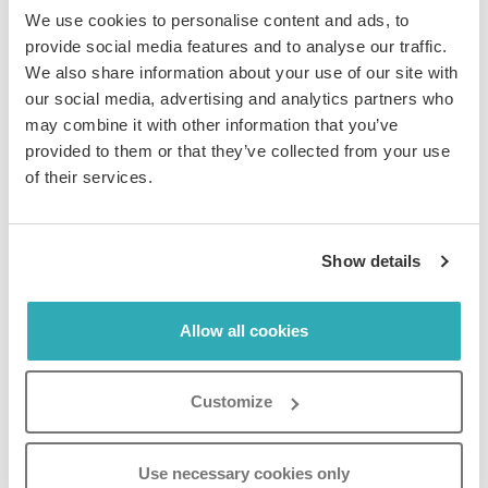
We use cookies to personalise content and ads, to
provide social media features and to analyse our traffic.
We also share information about your use of our site with
our social media, advertising and analytics partners who
may combine it with other information that you’ve
provided to them or that they’ve collected from your use
of their services.
Show details
Allow all cookies
Ejemplo de flipbook con
barra/trasfondo gradiente
Customize
En el siguiente ejemplo el usuario ha elegido colores
degradados en la barra/trasfondo. Los colores
Use necessary cookies only