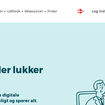
er
Udforsk
Ressourcer
Priser
Log ind
er lukker
e digitale
igt og sporer alt.