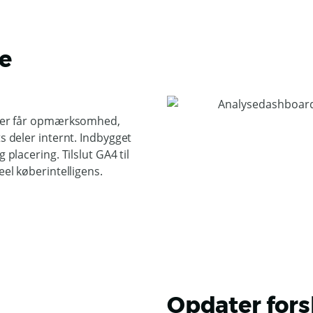
e
r der får opmærksomhed,
ts deler internt. Indbygget
 placering. Tilslut GA4 til
eel køberintelligens.
Opdater fors