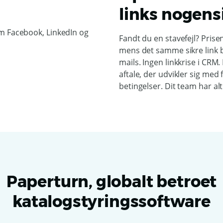
links nogens
Fandt du en stavefejl? Prise
mens det samme sikre link be
mails. Ingen linkkrise i CRM
aftale, der udvikler sig med
betingelser. Dit team har alt
Paperturn, globalt betroet
katalogstyringssoftware