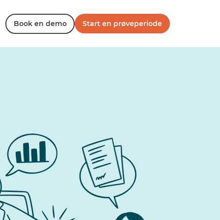
Book en demo
Start en prøveperiode