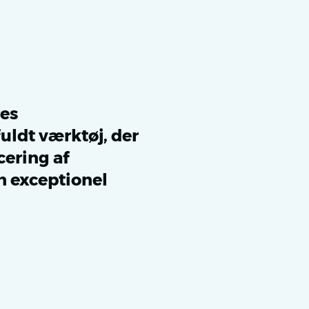
res
uldt værktøj, der
cering af
n exceptionel