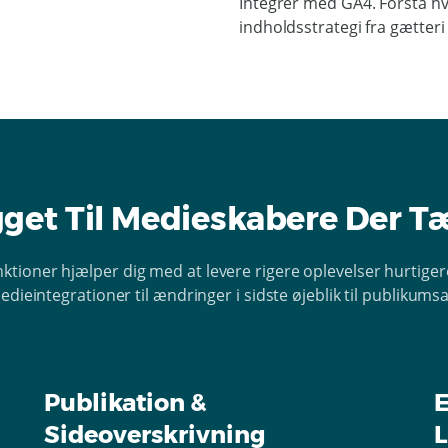
Integrer med GA4. Forstå hv
indholdsstrategi fra gætteri 
get Til Medieskabere Der T
unktioner hjælper dig med at levere rigere oplevelser hurtiger
dieintegrationer til ændringer i sidste øjeblik til publikums
Publikation &
Sideoverskrivning
L