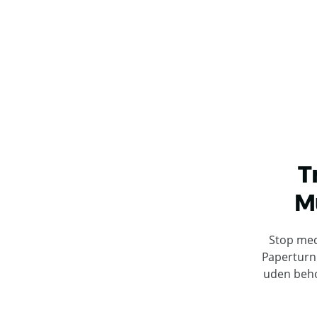
T
M
Stop med
Paperturn 
uden beho