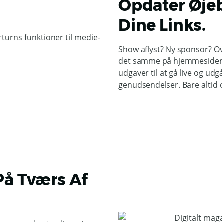
Opdater Øjeb
Dine Links.
Show aflyst? Ny sponsor? Over
det samme på hjemmesider, 
udgaver til at gå live og ud
genudsendelser. Bare altid o
På Tværs Af