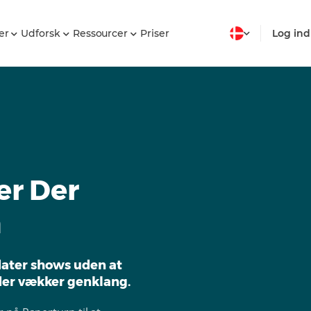
er
Udforsk
Ressourcer
Priser
Log ind
er Der
m
dater shows uden at
 der vækker genklang.