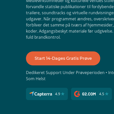
Medievirksomheder og kulturelle venues stoler
forvandle statiske publikationer til fordybende
trailere, soundtracks og virtuelle rundvisninger
udgaver. Når programmet ændres, overskriver d
forbliver det samme på tværs af hjemmesider,
koder. Adgangsbeskyt materiale før udgivelse
fuld brandkontrol.
Start 14-Dages Gratis Prøve
Dedikeret Support Under Prøveperioden • Inte
Som Helst