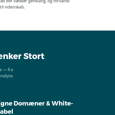
ad der vækker genklang, og forvandl
til videnskab.
ænker Stort
e — fra
analyse.
Egne Domæner & White-
abel