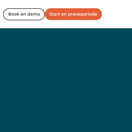
Book en demo
Start en prøveperiode