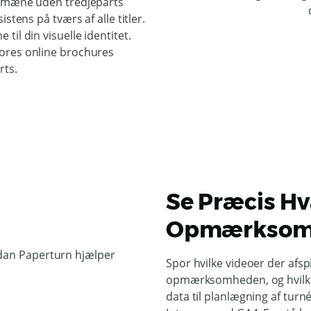
domæne uden tredjeparts
stens på tværs af alle titler.
il din visuelle identitet.
ores online brochures
rts.
Se Præcis Hv
Opmærksom
Spor hvilke videoer der afspi
opmærksomheden, og hvilke l
data til planlægning af turn