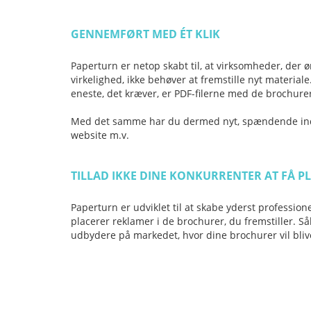
GENNEMFØRT MED ÉT KLIK
Paperturn er netop skabt til, at virksomheder, der ø
virkelighed, ikke behøver at fremstille nyt materia
eneste, det kræver, er PDF-filerne med de brochure
Med det samme har du dermed nyt, spændende indho
website m.v.
TILLAD IKKE DINE KONKURRENTER AT FÅ P
Paperturn er udviklet til at skabe yderst profession
placerer reklamer i de brochurer, du fremstiller. S
udbydere på markedet, hvor dine brochurer vil bli