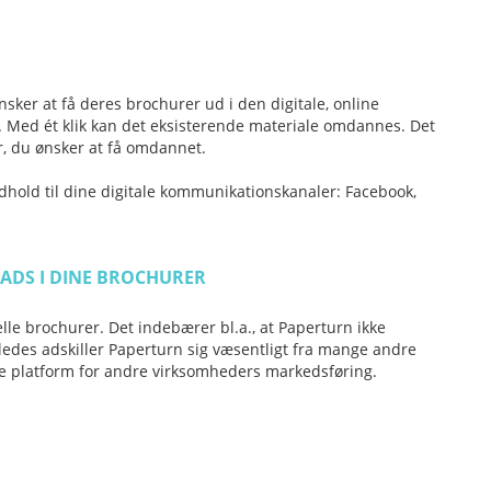
nsker at få deres brochurer ud i den digitale, online
le. Med ét klik kan det eksisterende materiale omdannes. Det
r, du ønsker at få omdannet.
ld til dine digitale kommunikationskanaler: Facebook,
LADS I DINE BROCHURER
elle brochurer. Det indebærer bl.a., at Paperturn ikke
åledes adskiller Paperturn sig væsentligt fra mange andre
ve platform for andre virksomheders markedsføring.