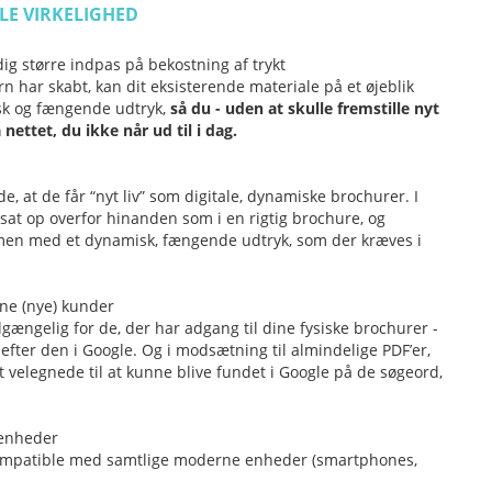
ALE VIRKELIGHED
dig større indpas på bekostning af trykt
 har skabt, kan dit eksisterende materiale på et øjeblik
isk og fængende udtryk,
så du - uden at skulle fremstille nyt
ettet, du ikke når ud til i dag.
 at de får “nyt liv” som digitale, dynamiske brochurer. I
 sat op overfor hinanden som i en rigtig brochure, og
mmen med et dynamisk, fængende udtryk, som der kræves i
ine (nye) kunder
lgængelig for de, der har adgang til dine fysiske brochurer -
 efter den i Google. Og i modsætning til almindelige PDF’er,
t velegnede til at kunne blive fundet i Google på de søgeord,
 enheder
t kompatible med samtlige moderne enheder (smartphones,