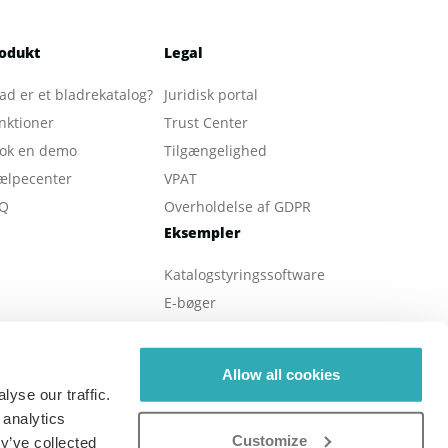
odukt
Legal
ad er et bladrekatalog
?
Juridisk portal
nktioner
Trust Center
ok en demo
Tilgængelighed
ælpecenter
VPAT
Q
Overholdelse af GDPR
Eksempler
Katalogstyringssoftware
E-bøger
Digitale magasiner
Ejendomsmæglerer
Allow all cookies
Online brochurer
yse our traffic.
Digitale rapporter
 analytics
Customize
Online menu
y’ve collected