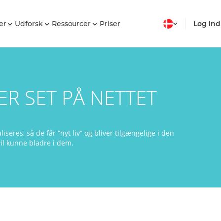
er
Udforsk
Ressourcer
Priser
Log ind
R SET PÅ NETTET
iseres, så de får “nyt liv” og bliver tilgængelige i den
vil kunne bladre i dem.