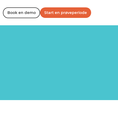
Book en demo
Start en prøveperiode