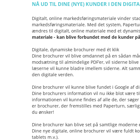
NÅ UD TIL DINE (NYE) KUNDER I DEN DIGIT
Digitalt, online markedsføringsmateriale vinder sta
markedsføringsmateriale. Med det system, Paperturn
ændres til digitalt, online materiale med et dynam
materiale - kan blive forbundet med de kunder på n
Digitale, dynamiske brochurer med ét klik
Dine brochurer vil blive omdannet på en sådan måde,
modsætning til almindelige PDF’er, vil siderne blive
læserne vil kunne bladre imellem siderne. Alt sa
den digitale verden.
Dine brochurer vil kunne blive fundet i Google af d
Dine brochurers information vil nu ikke blot være ti
informationen vil kunne findes af alle de, der søger
er brochurer, der fremstilles med Paperturn, særlig
du ønsker!
Dine brochurer kan blive set på samtlige moderne
Dine nye digitale, online brochurer vil være fuld
tablets m.v.).